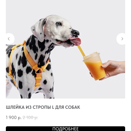
ШЛЕЙКА ИЗ СТРОПЫ L ДЛЯ СОБАК
ШЛ
1 900
р.
2 100
р.
1 
ПОДРОБНЕЕ