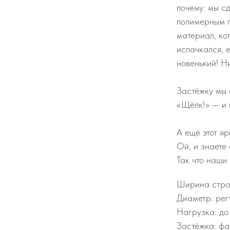
почему: мы сд
полимерным п
материал, кот
испачкался, е
новенький! Н
Застёжку мы 
«Щёлк!» — и 
А ещё этот я
Ой, и знаете 
Так что наши
Ширина строп
Диаметр: рег
Нагрузка: до
Застёжка: фа