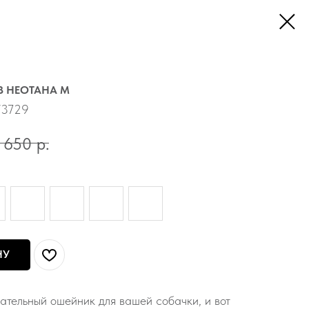
 НЕОТАНА M
3729
1 650
р.
НУ
ательный ошейник для вашей собачки, и вот