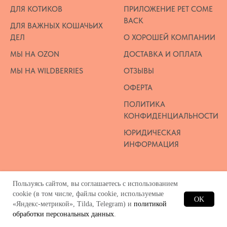
ДЛЯ КОТИКОВ
ПРИЛОЖЕНИЕ PET COME
BACK
ДЛЯ ВАЖНЫХ КОШАЧЬИХ
ДЕЛ
О ХОРОШЕЙ КОМПАНИИ
МЫ НА OZON
ДОСТАВКА И ОПЛАТА
МЫ НА WILDBERRIES
ОТЗЫВЫ
ОФЕРТА
ПОЛИТИКА
КОНФИДЕНЦИАЛЬНОСТИ
ЮРИДИЧЕСКАЯ
ИНФОРМАЦИЯ
Пользуясь сайтом, вы соглашаетесь с использованием
cookie (в том числе, файлы cookie, используемые
OK
«Яндекс-метрикой», Tilda, Telegram) и
политикой
обработки персональных данных
.
главная
каталог
избранное
коллекции